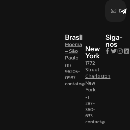
Brasil
Siga-
nos
Moema
New
– São
York
Paulo
1772
(11)
Street
96205-
Charleston,
0987
New
contato@
York
+1
287-
360-
633
contact@