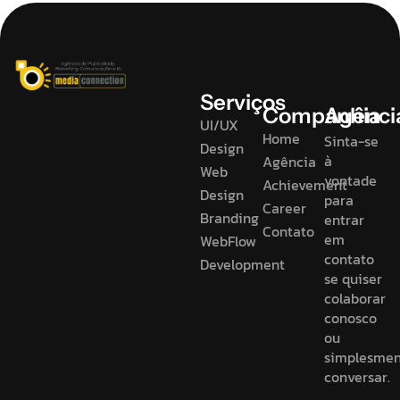
Serviços
Companhia
Agênci
UI/UX
Home
Sinta-se
Design
à
Agência
Web
vontade
Achievement
Design
para
Career
Branding
entrar
Contato
em
WebFlow
contato
Development
se quiser
colaborar
conosco
ou
simplesme
conversar.